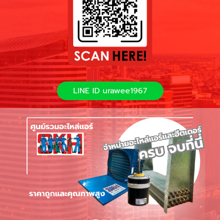
LINE ID urawee1967