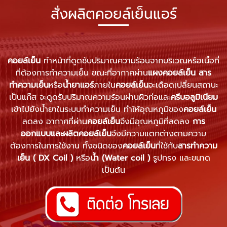
สั่งผลิตคอยล์เย็นแอร์
คอยล์เย็น
ทำหน้าที่ดูดซับปริมาณความร้อนจากบริเวณหรือเนื้อที่
ที่ต้องการทำความเย็น ขณะที่อากาศผ่าน
แผงคอยล์เย็น
สาร
ทำความเย็น
หรือ
น้ำยาแอร์
ภายใน
คอยล์เย็น
จะเดือดเปลี่ยนสถานะ
เป็นแก๊ส จะดูดรับปริมาณความร้อนผ่านผิวท่อและ
ครีบอลูมิเนียม
เข้าไปยังน้ำยาในระบบทำความเย็น ทำให้อุณหภูมิของ
คอยล์เย็น
ลดลง อากาศที่ผ่าน
คอยล์เย็น
จึงมีอุณหภูมิที่ลดลง
การ
ออกแบบและผลิตคอยล์เย็น
จึงมีความแตกต่างตามความ
ต้องการในการใช้งาน ทั้งชนิดของ
คอยล์เย็น
ที่ใช้กับ
สารทำความ
เย็น ( DX Coil )
หรือ
น้ำ (Water coil )
รูปทรง และขนาด
เป็นต้น