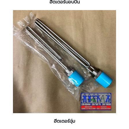
ฮีตเตอร์บอบบิ้น
ฮีตเตอร์จุ่ม