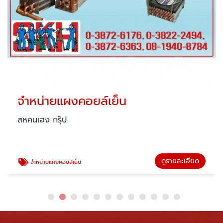
จำหน่ายแผงคอยล์เย็น
สหคนเฮง กรุ๊ป
ดูรายละเอียด
จำหน่ายแผงคอยล์เย็น