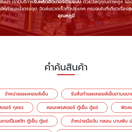
้นนำ เรามีบริการ
รับผลิตฮีตเตอร์ตามแบบ
ด้วยวัสดุคุณภาพสูง รองร
ห้คำแนะนำตรงจุด จัดส่งรวดเร็วทั่วประเทศ ครบจบในที่เดียวเรื่อง
ร
อุณหภูมิ
คำค้นสินค้า
จำหน่ายแผงคอยล์เย็น
รับสั่งทำแผงคอยล์เย็นตามขนา
เซอร์ กุลธร
คอมเพรสเซอร์ ตู้เย็น ตู้แช่
พัดลม
เทอร์โมสตัท ตู้เย็น ตู้แช่
จำหน่ายมือจับ กลอน บานพับ ปร