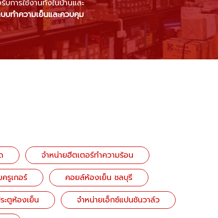
ับการใช้งานทั้งในบ้านและ
ะบบทำความเย็นและควบคุม
ด
จำหน่ายฮีตเตอร์ทําความร้อน
ครูเกอร์
คอยล์ห้องเย็น ชลบุรี
ะตูห้องเย็น
จำหน่ายเอ็กซ์แปนชันวาล์ว