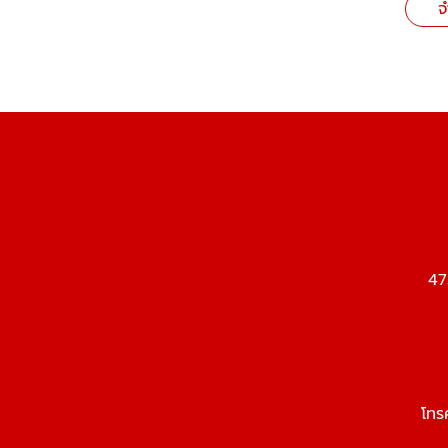
จ
47
โทร