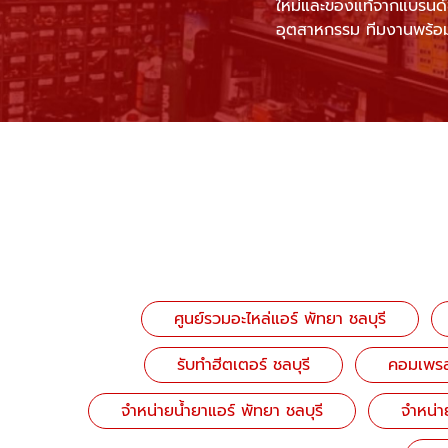
ใหม่และของแท้จากแบรนด์ชั
อุตสาหกรรม ทีมงานพร้อมใ
ศูนย์รวมอะไหล่แอร์ พัทยา ชลบุรี
รับทําฮีตเตอร์ ชลบุรี
คอมเพรส
จำหน่ายน้ำยาแอร์ พัทยา ชลบุรี
จำหน่าย